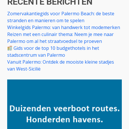
RECENTE BERICHTEN
Zomervakantiegids voor Palermo Beach: de beste
stranden en manieren om te spelen
Winkelgids Palermo: van handwerk tot modemerken
Reizen met een culinair thema: Neem je mee naar
Palermo om al het straatvoedsel te proeven
Gids voor de top 10 budgethotels in het
stadscentrum van Palermo
Vanuit Palermo: Ontdek de mooiste kleine stadjes
van West-Sicilië