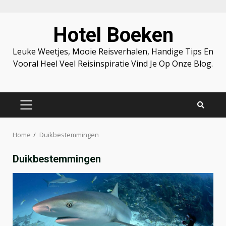
Skip
Hotel Boeken
to
content
Leuke Weetjes, Mooie Reisverhalen, Handige Tips En
Vooral Heel Veel Reisinspiratie Vind Je Op Onze Blog.
PRIMARY
MENU
Home
Duikbestemmingen
Duikbestemmingen