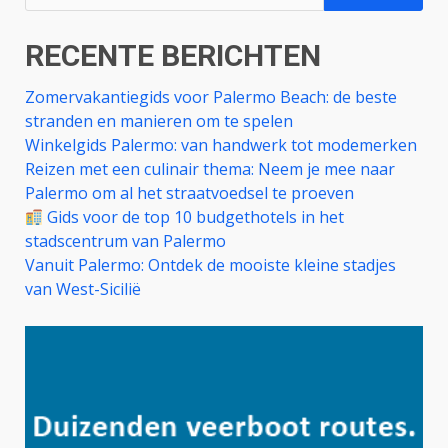
naar:
RECENTE BERICHTEN
Zomervakantiegids voor Palermo Beach: de beste
stranden en manieren om te spelen
Winkelgids Palermo: van handwerk tot modemerken
Reizen met een culinair thema: Neem je mee naar
Palermo om al het straatvoedsel te proeven
Gids voor de top 10 budgethotels in het
stadscentrum van Palermo
Vanuit Palermo: Ontdek de mooiste kleine stadjes
van West-Sicilië