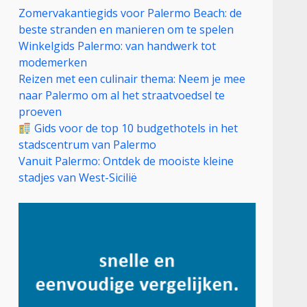
Zomervakantiegids voor Palermo Beach: de
beste stranden en manieren om te spelen
Winkelgids Palermo: van handwerk tot
modemerken
Reizen met een culinair thema: Neem je mee
naar Palermo om al het straatvoedsel te
proeven
Gids voor de top 10 budgethotels in het
stadscentrum van Palermo
Vanuit Palermo: Ontdek de mooiste kleine
stadjes van West-Sicilië