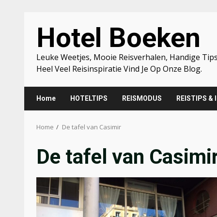
Skip
Hotel Boeken
to
content
Leuke Weetjes, Mooie Reisverhalen, Handige Tips
Heel Veel Reisinspiratie Vind Je Op Onze Blog.
Home
HOTELTIPS
REISMODUS
REISTIPS & 
Home
De tafel van Casimir
De tafel van Casimi