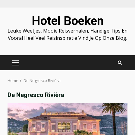
Skip
Hotel Boeken
to
content
Leuke Weetjes, Mooie Reisverhalen, Handige Tips En
Vooral Heel Veel Reisinspiratie Vind Je Op Onze Blog.
PRIMARY
MENU
Home
De Negresco Rivièra
De Negresco Rivièra