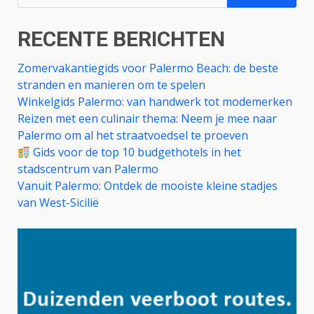
naar:
RECENTE BERICHTEN
Zomervakantiegids voor Palermo Beach: de beste
stranden en manieren om te spelen
Winkelgids Palermo: van handwerk tot modemerken
Reizen met een culinair thema: Neem je mee naar
Palermo om al het straatvoedsel te proeven
Gids voor de top 10 budgethotels in het
stadscentrum van Palermo
Vanuit Palermo: Ontdek de mooiste kleine stadjes
van West-Sicilië