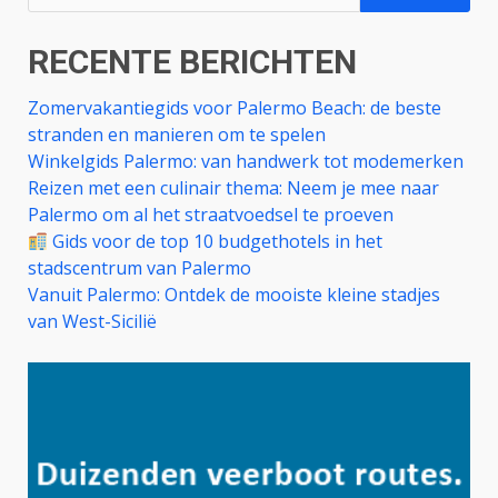
naar:
RECENTE BERICHTEN
Zomervakantiegids voor Palermo Beach: de beste
stranden en manieren om te spelen
Winkelgids Palermo: van handwerk tot modemerken
Reizen met een culinair thema: Neem je mee naar
Palermo om al het straatvoedsel te proeven
Gids voor de top 10 budgethotels in het
stadscentrum van Palermo
Vanuit Palermo: Ontdek de mooiste kleine stadjes
van West-Sicilië