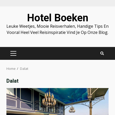
Skip
Hotel Boeken
to
content
Leuke Weetjes, Mooie Reisverhalen, Handige Tips En
Vooral Heel Veel Reisinspiratie Vind Je Op Onze Blog.
PRIMARY
MENU
Home
Dalat
Dalat