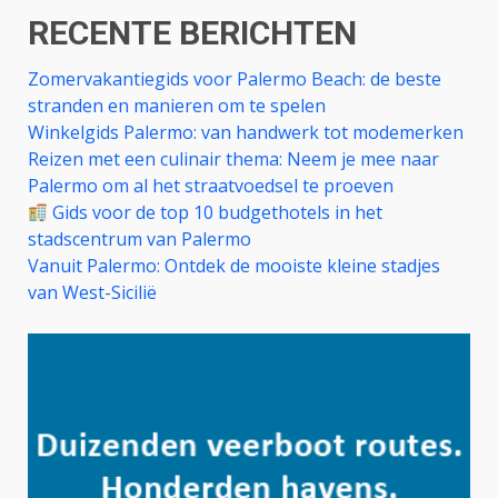
RECENTE BERICHTEN
Zomervakantiegids voor Palermo Beach: de beste
stranden en manieren om te spelen
Winkelgids Palermo: van handwerk tot modemerken
Reizen met een culinair thema: Neem je mee naar
Palermo om al het straatvoedsel te proeven
Gids voor de top 10 budgethotels in het
stadscentrum van Palermo
Vanuit Palermo: Ontdek de mooiste kleine stadjes
van West-Sicilië