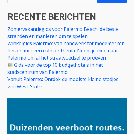
naar:
RECENTE BERICHTEN
Zomervakantiegids voor Palermo Beach: de beste
stranden en manieren om te spelen
Winkelgids Palermo: van handwerk tot modemerken
Reizen met een culinair thema: Neem je mee naar
Palermo om al het straatvoedsel te proeven
Gids voor de top 10 budgethotels in het
stadscentrum van Palermo
Vanuit Palermo: Ontdek de mooiste kleine stadjes
van West-Sicilië