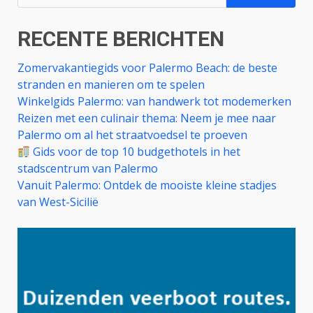
naar:
RECENTE BERICHTEN
Zomervakantiegids voor Palermo Beach: de beste
stranden en manieren om te spelen
Winkelgids Palermo: van handwerk tot modemerken
Reizen met een culinair thema: Neem je mee naar
Palermo om al het straatvoedsel te proeven
Gids voor de top 10 budgethotels in het
stadscentrum van Palermo
Vanuit Palermo: Ontdek de mooiste kleine stadjes
van West-Sicilië