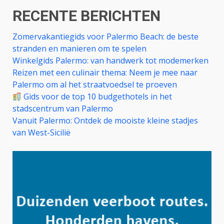
RECENTE BERICHTEN
Zomervakantiegids voor Palermo Beach: de beste
stranden en manieren om te spelen
Winkelgids Palermo: van handwerk tot modemerken
Reizen met een culinair thema: Neem je mee naar
Palermo om al het straatvoedsel te proeven
Gids voor de top 10 budgethotels in het
stadscentrum van Palermo
Vanuit Palermo: Ontdek de mooiste kleine stadjes
van West-Sicilië