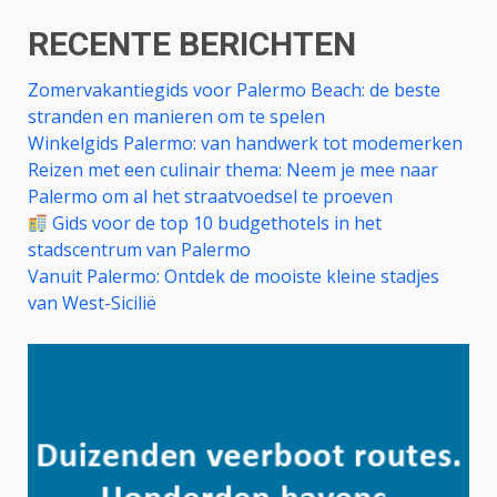
RECENTE BERICHTEN
Zomervakantiegids voor Palermo Beach: de beste
stranden en manieren om te spelen
Winkelgids Palermo: van handwerk tot modemerken
Reizen met een culinair thema: Neem je mee naar
Palermo om al het straatvoedsel te proeven
Gids voor de top 10 budgethotels in het
stadscentrum van Palermo
Vanuit Palermo: Ontdek de mooiste kleine stadjes
van West-Sicilië