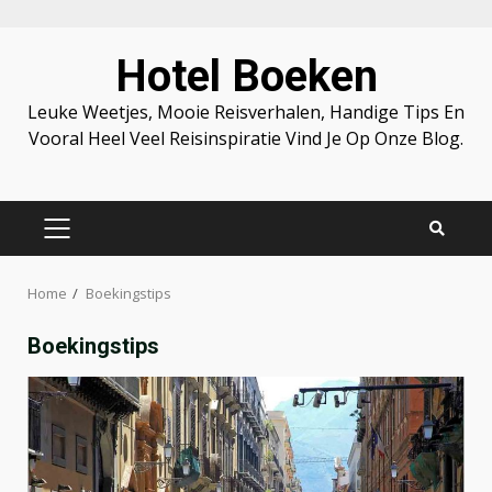
Skip
Hotel Boeken
to
content
Leuke Weetjes, Mooie Reisverhalen, Handige Tips En
Vooral Heel Veel Reisinspiratie Vind Je Op Onze Blog.
PRIMARY
MENU
Home
Boekingstips
Boekingstips