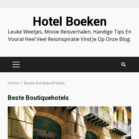
Skip
Hotel Boeken
to
content
Leuke Weetjes, Mooie Reisverhalen, Handige Tips En
Vooral Heel Veel Reisinspiratie Vind Je Op Onze Blog.
PRIMARY
MENU
Home
Beste Boutiquehotels
Beste Boutiquehotels