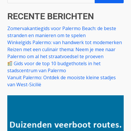
naar:
RECENTE BERICHTEN
Zomervakantiegids voor Palermo Beach: de beste
stranden en manieren om te spelen
Winkelgids Palermo: van handwerk tot modemerken
Reizen met een culinair thema: Neem je mee naar
Palermo om al het straatvoedsel te proeven
Gids voor de top 10 budgethotels in het
stadscentrum van Palermo
Vanuit Palermo: Ontdek de mooiste kleine stadjes
van West-Sicilië