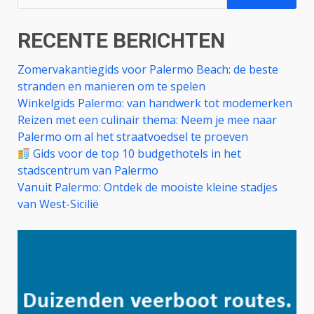
naar:
RECENTE BERICHTEN
Zomervakantiegids voor Palermo Beach: de beste
stranden en manieren om te spelen
Winkelgids Palermo: van handwerk tot modemerken
Reizen met een culinair thema: Neem je mee naar
Palermo om al het straatvoedsel te proeven
Gids voor de top 10 budgethotels in het
stadscentrum van Palermo
Vanuit Palermo: Ontdek de mooiste kleine stadjes
van West-Sicilië