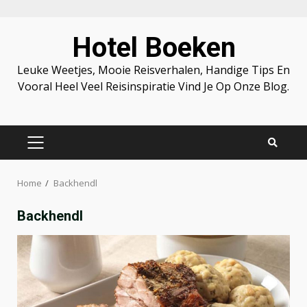
Skip
Hotel Boeken
to
content
Leuke Weetjes, Mooie Reisverhalen, Handige Tips En
Vooral Heel Veel Reisinspiratie Vind Je Op Onze Blog.
PRIMARY
MENU
Home
Backhendl
Backhendl