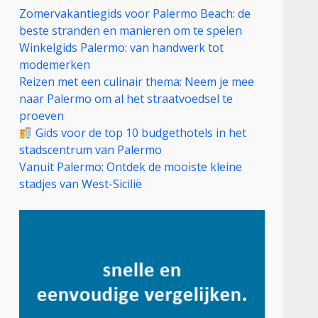
Zomervakantiegids voor Palermo Beach: de
beste stranden en manieren om te spelen
Winkelgids Palermo: van handwerk tot
modemerken
Reizen met een culinair thema: Neem je mee
naar Palermo om al het straatvoedsel te
proeven
Gids voor de top 10 budgethotels in het
stadscentrum van Palermo
Vanuit Palermo: Ontdek de mooiste kleine
stadjes van West-Sicilië