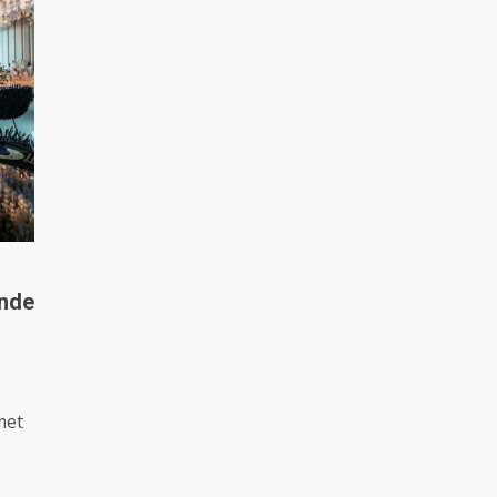
ende
met