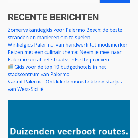
naar:
RECENTE BERICHTEN
Zomervakantiegids voor Palermo Beach: de beste
stranden en manieren om te spelen
Winkelgids Palermo: van handwerk tot modemerken
Reizen met een culinair thema: Neem je mee naar
Palermo om al het straatvoedsel te proeven
Gids voor de top 10 budgethotels in het
stadscentrum van Palermo
Vanuit Palermo: Ontdek de mooiste kleine stadjes
van West-Sicilië