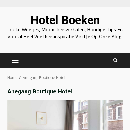
Skip
Hotel Boeken
to
content
Leuke Weetjes, Mooie Reisverhalen, Handige Tips En
Vooral Heel Veel Reisinspiratie Vind Je Op Onze Blog.
PRIMARY
MENU
Home
Anegang Boutique Hotel
Anegang Boutique Hotel