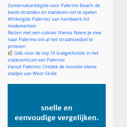
Zomervakantiegids voor Palermo Beach: de
beste stranden en manieren om te spelen
Winkelgids Palermo: van handwerk tot
modemerken
Reizen met een culinair thema: Neem je mee
naar Palermo om al het straatvoedsel te
proeven
Gids voor de top 10 budgethotels in het
stadscentrum van Palermo
Vanuit Palermo: Ontdek de mooiste kleine
stadjes van West-Sicilië