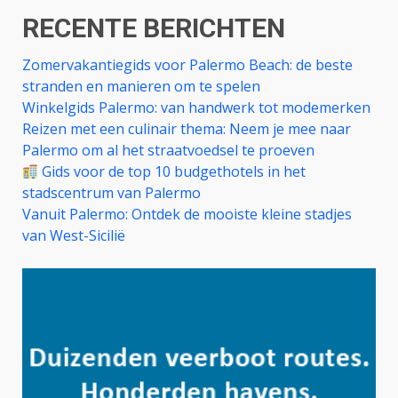
RECENTE BERICHTEN
Zomervakantiegids voor Palermo Beach: de beste
stranden en manieren om te spelen
Winkelgids Palermo: van handwerk tot modemerken
Reizen met een culinair thema: Neem je mee naar
Palermo om al het straatvoedsel te proeven
Gids voor de top 10 budgethotels in het
stadscentrum van Palermo
Vanuit Palermo: Ontdek de mooiste kleine stadjes
van West-Sicilië