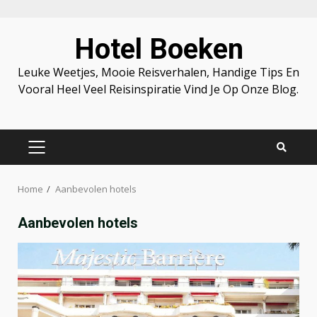
Skip
Hotel Boeken
to
content
Leuke Weetjes, Mooie Reisverhalen, Handige Tips En
Vooral Heel Veel Reisinspiratie Vind Je Op Onze Blog.
PRIMARY
MENU
Home
Aanbevolen hotels
Aanbevolen hotels