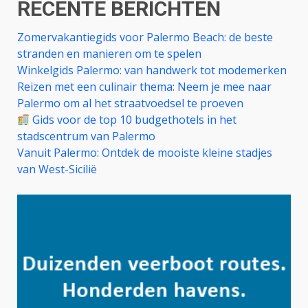
RECENTE BERICHTEN
Zomervakantiegids voor Palermo Beach: de beste
stranden en manieren om te spelen
Winkelgids Palermo: van handwerk tot modemerken
Reizen met een culinair thema: Neem je mee naar
Palermo om al het straatvoedsel te proeven
Gids voor de top 10 budgethotels in het
stadscentrum van Palermo
Vanuit Palermo: Ontdek de mooiste kleine stadjes
van West-Sicilië