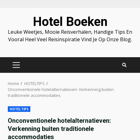
Skip
Hotel Boeken
to
content
Leuke Weetjes, Mooie Reisverhalen, Handige Tips En
Vooral Heel Veel Reisinspiratie Vind Je Op Onze Blog.
PRIMARY
MENU
Home
HOTELTIPS
Onconventionele hotelalternatieven: Verkenning buiten
traditionele accommodaties
HOTELTIPS
Onconventionele hotelalternatieven:
Verkenning buiten traditionele
accommodaties