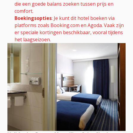
die een goede balans zoeken tussen prijs en
comfort.
Boekingsopties
: Je kunt dit hotel boeken via
platforms zoals Booking.com en Agoda. Vaak zijn
er speciale kortingen beschikbaar, vooral tijdens
het laagseizoen.