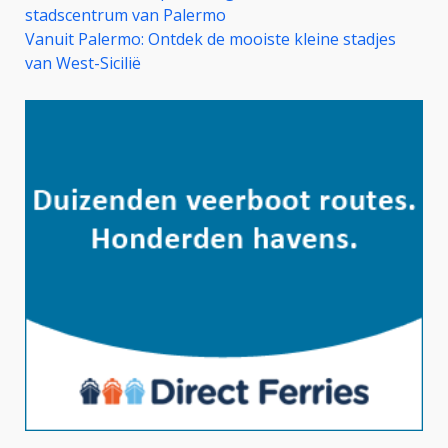
stadscentrum van Palermo
Vanuit Palermo: Ontdek de mooiste kleine stadjes
van West-Sicilië